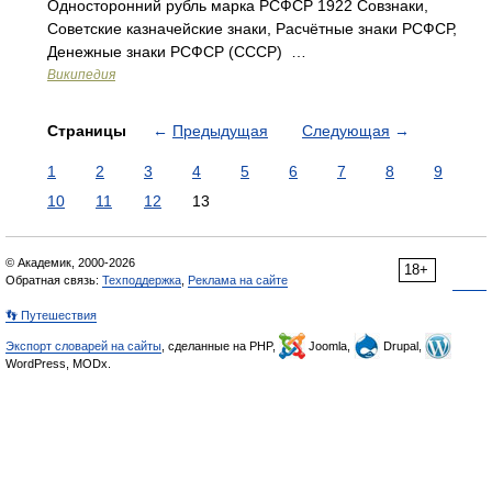
Односторонний рубль марка РСФСР 1922 Совзнаки,
Советские казначейские знаки, Расчётные знаки РСФСР,
Денежные знаки РСФСР (СССР) …
Википедия
Страницы
←
Предыдущая
Следующая
→
1
2
3
4
5
6
7
8
9
10
11
12
13
© Академик, 2000-2026
18+
Обратная связь:
Техподдержка
,
Реклама на сайте
👣 Путешествия
Экспорт словарей на сайты
, сделанные на PHP,
Joomla,
Drupal,
WordPress, MODx.